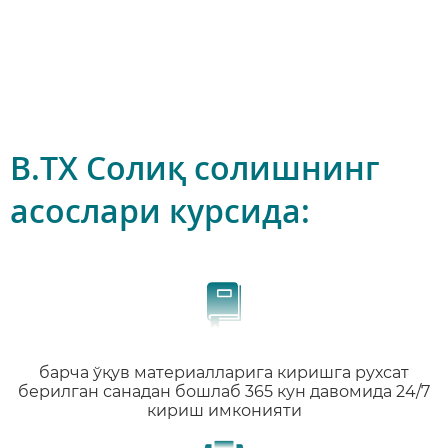
B.TX Солиқ солишнинг
асослари курсида:
барча ўқув материалларига киришга рухсат
берилган санадан бошлаб 365 кун давомида 24/7
кириш имконияти