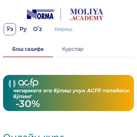
Ўз
Ру
Oʻz
Кириш
Бош саҳифа
Курслар
чегирмага эга бўлиш учун АСFР талабаси
бўлинг
-30%