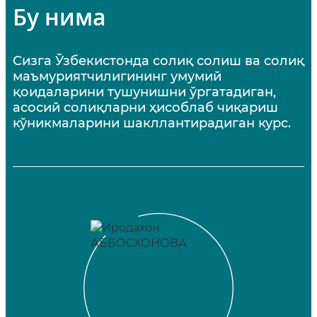
Бу нима
Сизга Ўзбекистонда солиқ солиш ва солиқ
маъмуриятчилигининг умумий
қоидаларини тушунишни ўргатадиган,
асосий солиқларни ҳисоблаб чиқариш
кўникмаларини шакллантирадиган курс.