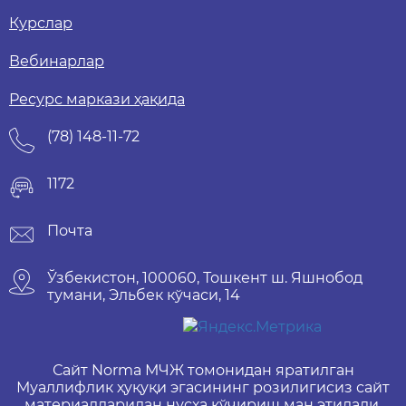
Курслар
Вебинарлар
Ресурс маркази ҳақида
(78) 148-11-72
1172
Почта
Ўзбекистон, 100060, Тошкент ш. Яшнобод
тумани, Эльбек кўчаси, 14
Сайт Norma МЧЖ томонидан яратилган
Муаллифлик ҳуқуқи эгасининг розилигисиз сайт
материалларидан нусха кўчириш ман этилади.