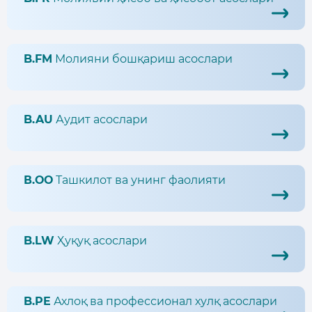
B.FM
Молияни бошқариш асослари
B.AU
Аудит асослари
В.ОО
Ташкилот ва унинг фаолияти
B.LW
Ҳуқуқ асослари
B.PE
Ахлоқ ва профессионал хулқ асослари