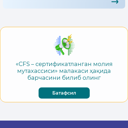
«CFS – сертификатланган молия
мутахассиси» малакаси ҳақида
барчасини билиб олинг
Батафсил