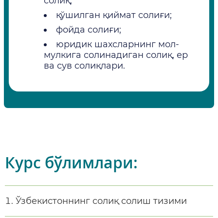
солиқ;
қўшилган қиймат солиғи;
фойда солиғи;
юридик шахсларнинг мол-
мулкига солинадиган солиқ, ер
ва сув солиқлари.
Курс бўлимлари:
Ўзбекистоннинг солиқ солиш тизими