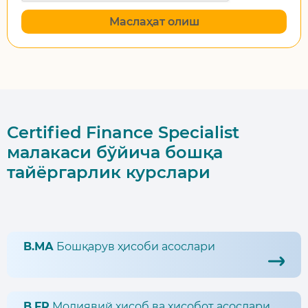
Маслаҳат олиш
Certified Finance Specialist
малакаси бўйича бошқа
тайёргарлик курслари
B.МА
Бошқарув ҳисоби асослари
B.FR
Молиявий ҳисоб ва ҳисобот асослари