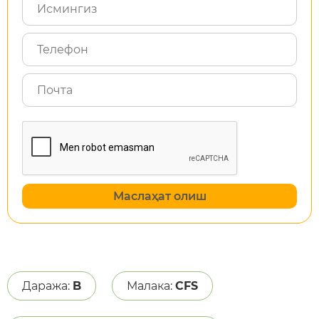
Маслаҳат олиш
Даража:
B
Малака:
CFS