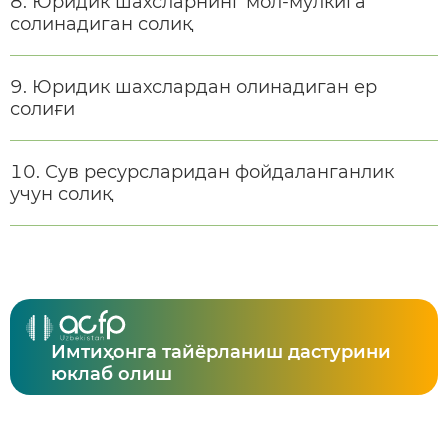
Юридик шахсларнинг мол-мулкига
солинадиган солиқ
Юридик шахслардан олинадиган ер
солиғи
Сув ресурсларидан фойдаланганлик
учун солиқ
Имтиҳонга тайёрланиш дастурини
юклаб олиш