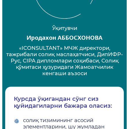
Ўқитувчи
Иродахон АББОСХОНОВА
«ICONSULTANT» МЧЖ директори,
тажрибали солиқ маслаҳатчиси, ДипИФР-
Рус, CIPA дипломлари соҳибаси, Солиқ
қўмитаси ҳузуридаги Жамоатчилик
кенгаши аъзоси
Курсда ўқигандан сўнг сиз
қуйидагиларни бажара оласиз:
солиқ тизимининг асосий
элементларини, шу жумладан