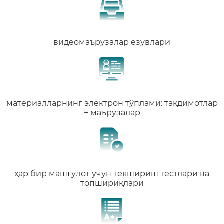
видеомаърузалар ёзувлари
материалларнинг электрон тўплами: тақдимотлар
+ маърузалар
ҳар бир машғулот учун текшириш тестлари ва
топшириқлари