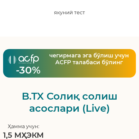
якуний тест
чегирмага эга бўлиш учун
АСFР талабаси бўлинг
-30%
B.TX Солиқ солиш
асослари (Live)
Ҳамма учун:
1,5 МҲЭКМ