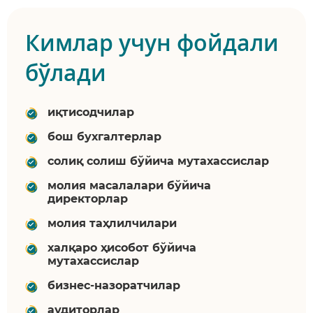
Кимлар учун фойдали
бўлади
иқтисодчилар
бош бухгалтерлар
солиқ солиш бўйича мутахассислар
молия масалалари бўйича
директорлар
молия таҳлилчилари
халқаро ҳисобот бўйича
мутахассислар
бизнес-назоратчилар
аудиторлар