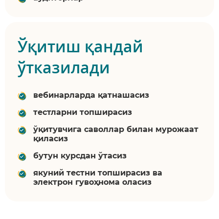
Ўқитиш қандай
ўтказилади
вебинарларда қатнашасиз
тестларни топширасиз
ўқитувчига саволлар билан мурожаат
қиласиз
бутун курсдан ўтасиз
якуний тестни топширасиз ва
электрон гувоҳнома оласиз