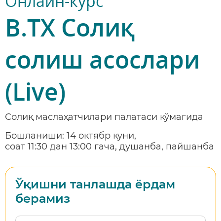
Онлайн-курс
B.TX Солиқ
солиш асослари
(Live)
Солиқ маслаҳатчилари палатаси кўмагида
Бошланиши: 14 октябр куни,
соат 11:30 дан 13:00 гача, душанба, пайшанба
Ўқишни танлашда ёрдам
берамиз