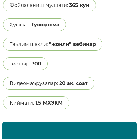
Фойдаланиш муддати:
365 кун
Ҳужжат:
Гувоҳнома
Таълим шакли:
"жонли" вебинар
Тестлар:
300
Видеомаърузалар:
20 ак. соат
Қиймати:
1,5 МҲЭКМ