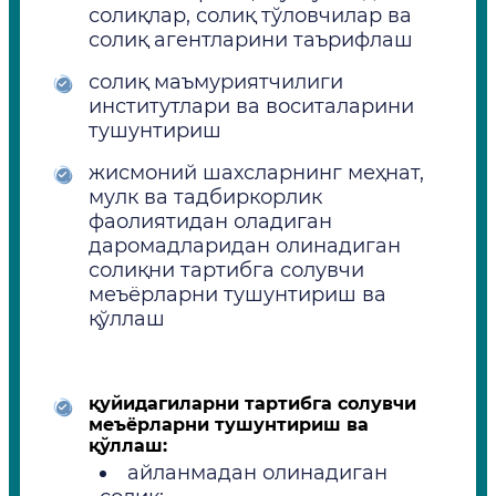
солиқлар, солиқ тўловчилар ва
солиқ агентларини таърифлаш
солиқ маъмуриятчилиги
институтлари ва воситаларини
тушунтириш
жисмоний шахсларнинг меҳнат,
мулк ва тадбиркорлик
фаолиятидан оладиган
даромадларидан олинадиган
солиқни тартибга солувчи
меъёрларни тушунтириш ва
қўллаш
қуйидагиларни тартибга солувчи
меъёрларни тушунтириш ва
қўллаш:
айланмадан олинадиган