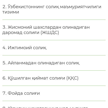
Ўзбекистоннинг солиқ маъмуриятчилиги
тизими
Жисмоний шахслардан олинадиган
даромад солиғи (ЖШДС)
Ижтимоий солиқ
Айланмадан олинадиган солиқ
Қўшилган қиймат солиғи (ҚҚС)
Фойда солиғи