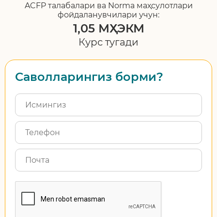
ACFP талабалари ва Norma маҳсулотлари
фойдаланувчилари учун:
1,05 МҲЭКМ
Курс тугади
Саволларингиз борми?